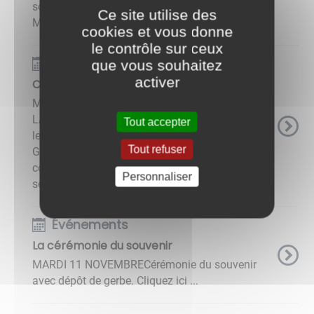
sous-Grignon, suivie d'un apéritif dans la salle
Ce site utilise des
Marius Sébillotte à 12H00. ...
cookies et vous donne
le contrôle sur ceux
Événements
que vous souhaitez
activer
Commémoration du 8 MAI 1945
MERCREDI 8 MAI 2025 COMMÉMORATION DE
LA VICTOIRE DU 8 MAI 1945 - 11H00 : devant
Tout accepter
le monument aux morts du cimetière de
Tout refuser
Grignon - 11H30 : devant la plaque
commémorative des Granges Cette cérémonie
Personnaliser
sera ...
Événements
La cérémonie du souvenir
MARDI 11 NOVEMBRECérémonie du souvenir
avec dépôt de gerbe. Cliquez ici ...