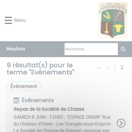
Lien
Lien
Lien
Lien
Panneau de gestion des cookies
d'accès
d'accès
d'accès
d'accès
rapide
rapide
rapide
rapide
Menu
au
au
à
au
menu
contenu
la
pied
principal
recherche
de
page
Résultats
9
résultat(s) pour le
<<
<
1
2
terme "
Evènements
"
Évènement
Événements
Repas de la Société de Chasse
SAMEDI 8 JUIN - 12H00 - "ESPACE ORAIN" Rue
du château d'Orain - Les Granges-sous-Grignon
La Société de Chasse de Grignon organise son