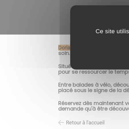
Ce site util
vous accueil
Doria & Christian
soin.
Situé dans un environnement
pour se ressourcer le temp
Entre balades à vélo, décou
placé sous le signe de la dé
Réservez dès maintenant vot
demande qu'à être découve
Retour à l'accueil