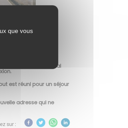
ceux que vous
u'ils ont aménagé avec
t nid douillet est idéal
xion.
ut est réuni pour un séjour
uvelle adresse qui ne
ez sur :