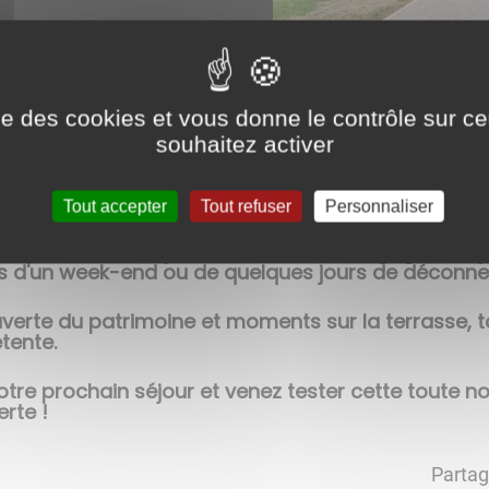
ise des cookies et vous donne le contrôle sur 
souhaitez activer
lent aux Granges-sous-Grignon, dans leur gîte q
Tout accepter
Tout refuser
Personnaliser
 calme, à deux pas du Canal de Bourgogne, ce peti
s d'un week-end ou de quelques jours de déconne
verte du patrimoine et moments sur la terrasse, to
tente.
re prochain séjour et venez tester cette toute no
rte !
Partag