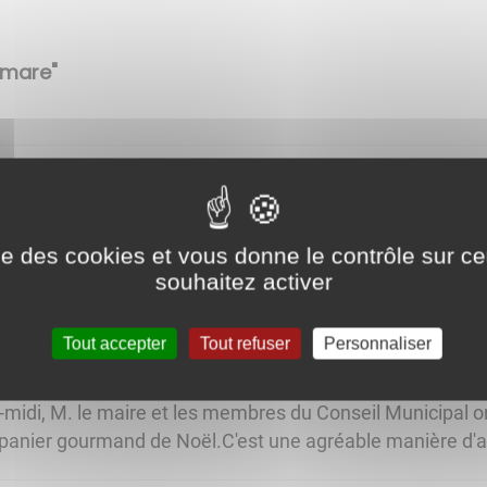
 mare"
à M. Bernard Hanson
 demande M. le Maire Pascal Sebillotte, et agréé par le Co
ise des cookies et vous donne le contrôle sur 
 d'être conféré à M. Bernard Hanson. L'honorariat vise à re
souhaitez activer
Tout accepter
Tout refuser
Personnaliser
 Noël
idi, M. le maire et les membres du Conseil Municipal on
 panier gourmand de Noël.C'est une agréable manière d'all