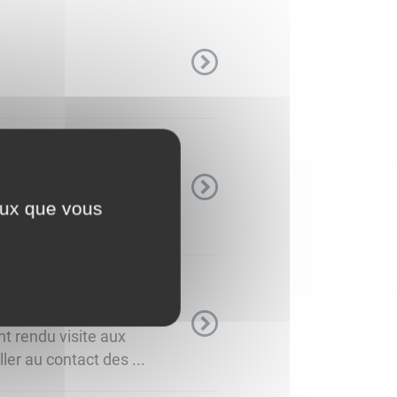
nseil
ceux que vous
connaître ...
t rendu visite aux
er au contact des ...