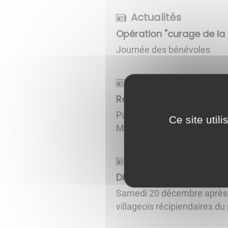
Actualités
Opération "curage de la
Journée des bénévoles
Actualités
Remise de l'honorariat 
Par arrêté préfectoral, à la
Ce site util
Municipal, l'honorariat vient
Actualités
Distribution des colis de
Samedi 20 décembre après-m
villageois récipiendaires du