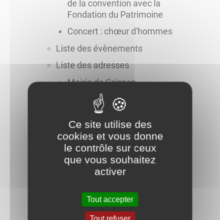
de la convention avec la
Fondation du Patrimoine
Concert : chœur d'hommes
Liste des évènements
Liste des adresses
Mairie de Grignon
Musée de la Tuilerie de
l'Auxois
Ce site utilise des
Maison de santé du pays
cookies et vous donne
d'Alésia et de la Seine
le contrôle sur ceux
Cimetière de Grignon
que vous souhaitez
activer
Eglise St Jean l'Evangéliste à
Grignon
Tout accepter
Salle des fêtes Marius
Sébillotte
Tout refuser